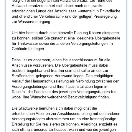
lediglich einen sogenannten Aufwandsersatz. Die Höhe des
Aufwandsersatzes richtet sich dabei nach der jeweils
erforderlichen Länge des Anschlusses –unterteilt in Privatfläche
und öffentlicher Verkehrsraum- und der gültigen Preisregelung
zur Wasserversorgung.
Um hier bereits durch eine sinnvolle Planung Kosten einsparen
zu können, sollten Sie zunächst eine geeignete Übergabestelle
für Trinkwasser sowie die anderen Versorgungsleitungen im
Gebäude festlegen.
Dabei ist es angeraten, einen Hausanschlussraum für alle
Anschlüsse vorzusehen. Die Übergabestelle muss dabei
trocken, begehbar und frostfrei sein und sollte an der zur
Straßenseite gelegenen Hauswand liegen. Den endgültigen
Verlauf der Hausanschlussleitung als Verbindung zwischen den
Versorgungsleitungen und Ihrer Hausinstallation legen im
Regelfall die Fachleute des jeweiligen Versorgungsträgers fest,
wobei Ihre Wünsche weitgehend Berücksichtigung finden.
Die Stadtwerke bemühen sich dabei möglichst die
erforderlichen Arbeiten zur Anschlusserstellung mit den anderen
Versorgungsträgern abzustimmen um so eine kostengünstige
Erstellung für Sie realisieren zu können. Allerdings entzieht es
sich oftmals unseres Einflusses, wann und wie die jeweiligen